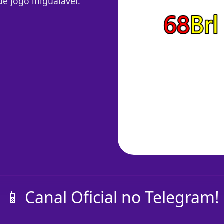
e jogo inigualável.
📱 Canal Oficial no Telegram!