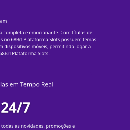
ram
ia completa e emocionante. Com títulos de
gos no 68Brl Plataforma Slots possuem temas
om dispositivos móveis, permitindo jogar a
68Brl Plataforma Slots!
cias em Tempo Real
24/7
e todas as novidades, promoções e