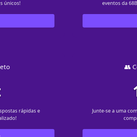
s únicos!
eventos da 68B
reto
👥 
t
espostas rápidas e
Junte-se a uma com
lizado!
compa
e