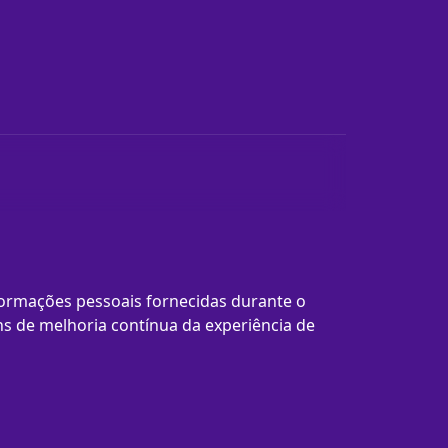
formações pessoais fornecidas durante o
ns de melhoria contínua da experiência de