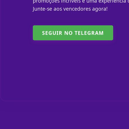
promoções incríveis e uma experiência d
Junte-se aos vencedores agora!
SEGUIR NO TELEGRAM