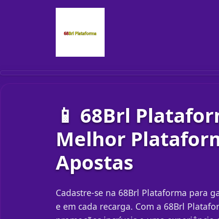
📱 68Brl Platafo
Melhor Platafor
Apostas
Cadastre-se na 68Brl Plataforma para g
e em cada recarga. Com a 68Brl Platafo