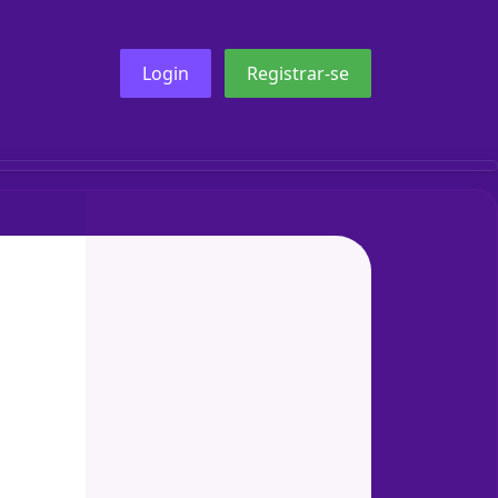
Login
Registrar-se