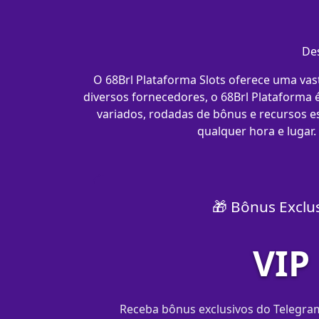
Des
O 68Brl Plataforma Slots oferece uma vas
diversos fornecedores, o 68Brl Plataforma 
variados, rodadas de bônus e recursos esp
qualquer hora e lugar.
🎁 Bônus Exclu
VIP
Receba bônus exclusivos do Telegra