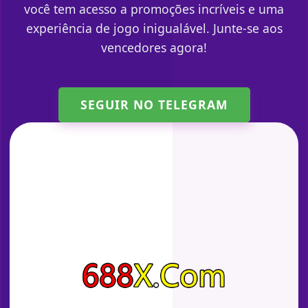
você tem acesso a promoções incríveis e uma
experiência de jogo inigualável. Junte-se aos
vencedores agora!
SEGUIR NO TELEGRAM