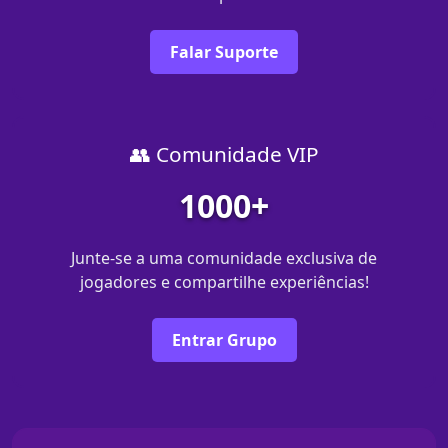
Falar Suporte
👥 Comunidade VIP
1000+
Junte-se a uma comunidade exclusiva de
jogadores e compartilhe experiências!
Entrar Grupo