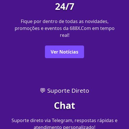
24/7
Fique por dentro de todas as novidades,
promoções e eventos da 688X.Com em tempo
real!
Ver Notícias
💬 Suporte Direto
Chat
Suporte direto via Telegram, respostas rápidas e
atendimento personalizado!