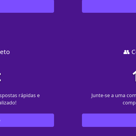
reto
👥 
t
espostas rápidas e
Junte-se a uma com
lizado!
compa
e