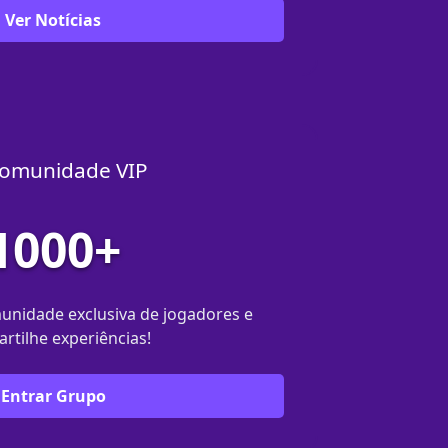
Ver Notícias
Comunidade VIP
1000+
unidade exclusiva de jogadores e
rtilhe experiências!
Entrar Grupo