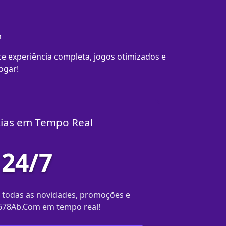
m
ece experiência completa, jogos otimizados e
ogar!
cias em Tempo Real
24/7
e todas as novidades, promoções e
678Ab.Com em tempo real!