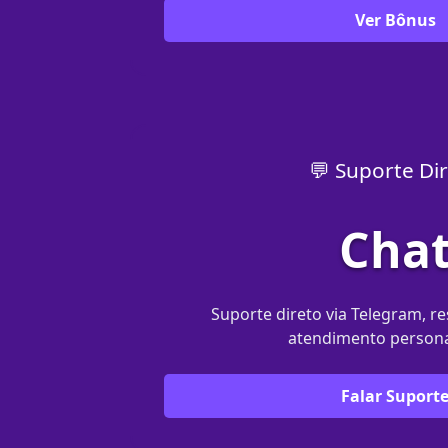
Ver Bônus
💬 Suporte Di
Cha
Suporte direto via Telegram, r
atendimento persona
Falar Suport