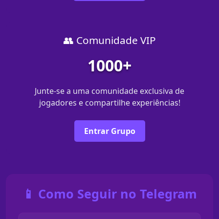
👥 Comunidade VIP
1000+
Junte-se a uma comunidade exclusiva de
jogadores e compartilhe experiências!
Entrar Grupo
📱 Como Seguir no Telegram