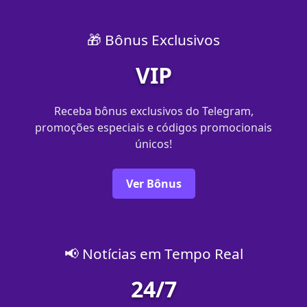
🎁 Bônus Exclusivos
VIP
Receba bônus exclusivos do Telegram,
promoções especiais e códigos promocionais
únicos!
Ver Bônus
📢 Notícias em Tempo Real
24/7