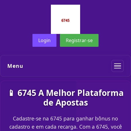
Login
Registrar-se
Menu
📱 6745 A Melhor Plataforma
de Apostas
Cadastre-se na 6745 para ganhar bônus no
cadastro e em cada recarga. Com a 6745, você