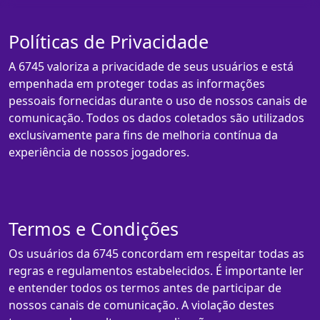
Políticas de Privacidade
A 6745 valoriza a privacidade de seus usuários e está
empenhada em proteger todas as informações
pessoais fornecidas durante o uso de nossos canais de
comunicação. Todos os dados coletados são utilizados
exclusivamente para fins de melhoria contínua da
experiência de nossos jogadores.
Termos e Condições
Os usuários da 6745 concordam em respeitar todas as
regras e regulamentos estabelecidos. É importante ler
e entender todos os termos antes de participar de
nossos canais de comunicação. A violação destes