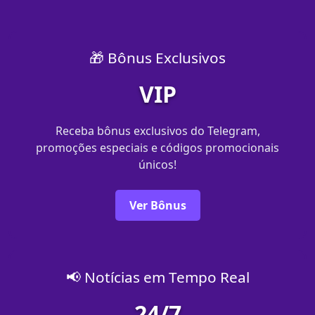
🎁 Bônus Exclusivos
VIP
Receba bônus exclusivos do Telegram,
promoções especiais e códigos promocionais
únicos!
Ver Bônus
📢 Notícias em Tempo Real
24/7