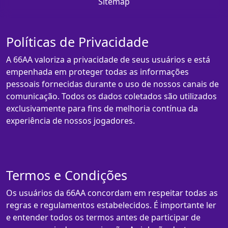
Sitemap
Políticas de Privacidade
A 66AA valoriza a privacidade de seus usuários e está
empenhada em proteger todas as informações
pessoais fornecidas durante o uso de nossos canais de
comunicação. Todos os dados coletados são utilizados
exclusivamente para fins de melhoria contínua da
experiência de nossos jogadores.
Termos e Condições
Os usuários da 66AA concordam em respeitar todas as
regras e regulamentos estabelecidos. É importante ler
e entender todos os termos antes de participar de