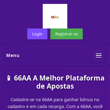
Login
Registrar-se
Menu
📱 66AA A Melhor Plataforma
de Apostas
Cadastre-se na 66AA para ganhar bônus no
cadastro e em cada recarga. Com a 66AA, você