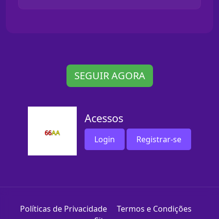
SEGUIR AGORA
Acessos
Login
Registrar-se
Políticas de Privacidade
Termos e Condições