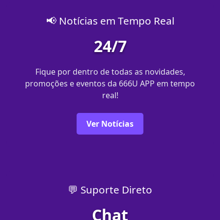
📢 Notícias em Tempo Real
24/7
Fique por dentro de todas as novidades,
promoções e eventos da 666U APP em tempo
real!
Ver Notícias
💬 Suporte Direto
Chat