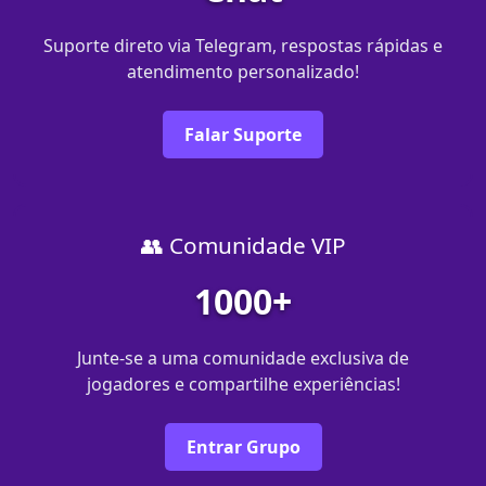
Suporte direto via Telegram, respostas rápidas e
atendimento personalizado!
Falar Suporte
👥 Comunidade VIP
1000+
Junte-se a uma comunidade exclusiva de
jogadores e compartilhe experiências!
Entrar Grupo