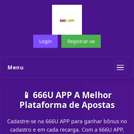
Login
Registrar-se
Menu
📱 666U APP A Melhor
Plataforma de Apostas
Cadastre-se na 666U APP para ganhar bônus no
cadastro e em cada recarga. Com a 666U APP,