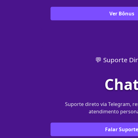
Ver Bônus
💬 Suporte Di
Cha
Suporte direto via Telegram, r
atendimento persona
Falar Suport