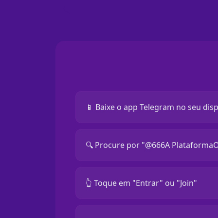
📱 Baixe o app Telegram no seu disp
🔍 Procure por "@666A PlataformaOf
👆 Toque em "Entrar" ou "Join"