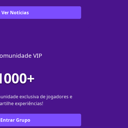
Ver Notícias
Comunidade VIP
1000+
unidade exclusiva de jogadores e
rtilhe experiências!
Entrar Grupo