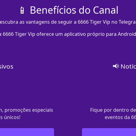
📱 Benefícios do Canal
escubra as vantagens de seguir a 6666 Tiger Vip no Telegr
 a 6666 Tiger Vip oferece um aplicativo próprio para Androi
sivos
📢 Notí
m, promoções especiais
Fique por dentro d
s únicos!
eventos da 66