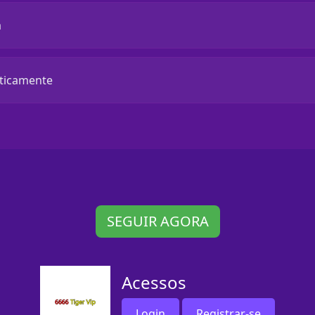
a
aticamente
SEGUIR AGORA
Acessos
Login
Registrar-se