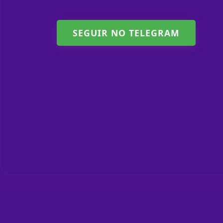
SEGUIR NO TELEGRAM