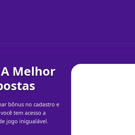
p A Melhor
postas
har bônus no cadastro e
 você tem acesso a
e jogo inigualável.