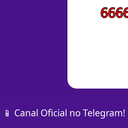
📱 Canal Oficial no Telegram!