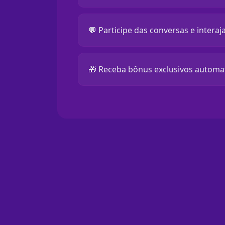
💬 Participe das conversas e interaj
🎁 Receba bônus exclusivos autom