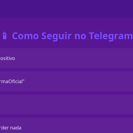
📱 Como Seguir no Telegram
ositivo
rmaOficial"
erder nada