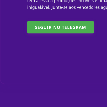
tem acesso a promoções incríveis e uma
inigualável. Junte-se aos vencedores ag
SEGUIR NO TELEGRAM