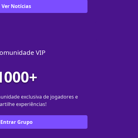
Ver Notícias
Comunidade VIP
1000+
unidade exclusiva de jogadores e
rtilhe experiências!
Entrar Grupo