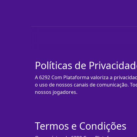
Políticas de Privacida
A 6292 Com Plataforma valoriza a privacid
o uso de nossos canais de comunicação. Tod
nossos jogadores.
Termos e Condições