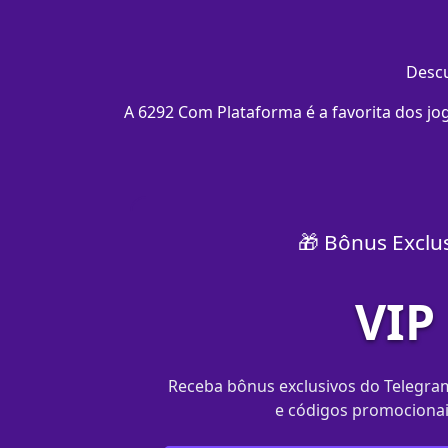
Descu
A 6292 Com Plataforma é a favorita dos jog
🎁 Bônus Exclu
VIP
Receba bônus exclusivos do Telegra
e códigos promocionai