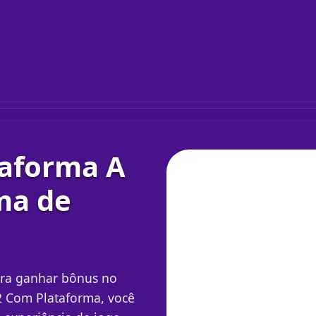
taforma A
ma de
ara ganhar bônus no
2 Com Plataforma, você