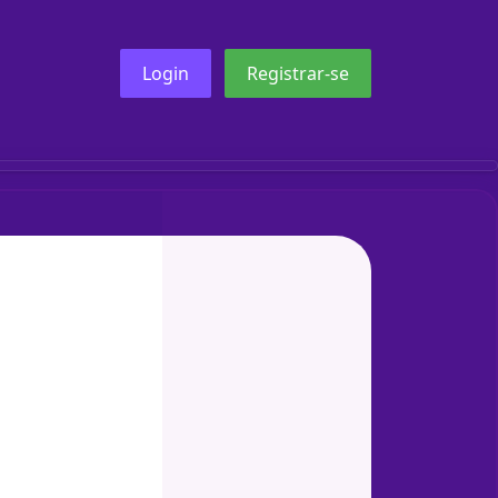
Login
Registrar-se