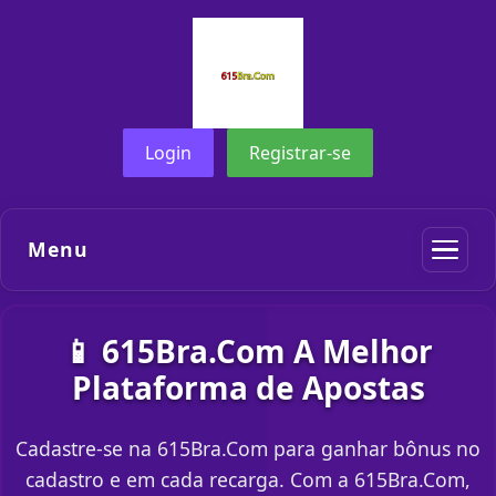
Login
Registrar-se
Menu
📱 615Bra.Com A Melhor
Plataforma de Apostas
Cadastre-se na 615Bra.Com para ganhar bônus no
cadastro e em cada recarga. Com a 615Bra.Com,