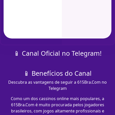
📱 Canal Oficial no Telegram!
📱 Benefícios do Canal
Descubra as vantagens de seguir a 615Bra.Com no
Telegram
Como um dos cassinos online mais populares, a
615Bra.Com é muito procurada pelos jogadores
brasileiros, com jogos altamente profissionais e