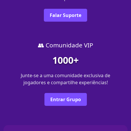
Falar Suporte
👥 Comunidade VIP
1000+
Junte-se a uma comunidade exclusiva de
jogadores e compartilhe experiências!
Entrar Grupo