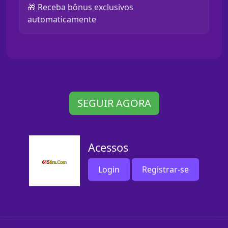
🎁 Receba bônus exclusivos
automaticamente
SEGUIR AGORA
Acessos
Login
Registrar-se