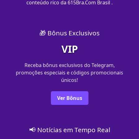
conteúdo rico da 615Bra.Com Brasil .
🎁 Bônus Exclusivos
VIP
Receba bônus exclusivos do Telegram,
promoções especiais e códigos promocionais
únicos!
Ver Bônus
📢 Notícias em Tempo Real