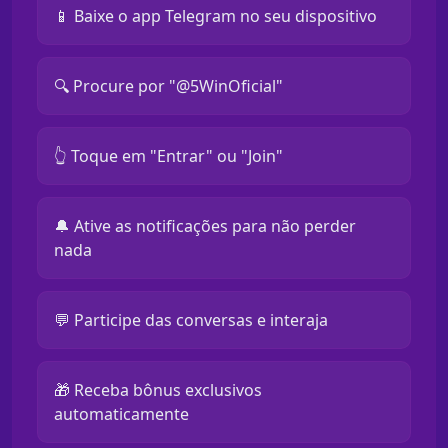
📱 Baixe o app Telegram no seu dispositivo
🔍 Procure por "@5WinOficial"
👆 Toque em "Entrar" ou "Join"
🔔 Ative as notificações para não perder
nada
💬 Participe das conversas e interaja
🎁 Receba bônus exclusivos
automaticamente