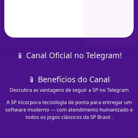
📱 Canal Oficial no Telegram!
📱 Benefícios do Canal
Descubra as vantagens de seguir a 5P no Telegram
A 5P incorpora tecnologia de ponta para entregar um
software moderno — com atendimento humanizado e
todos os jogos clássicos da 5P Brasil .