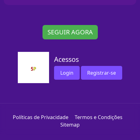
SEGUIR AGORA
Acessos
Login
Registrar-se
Políticas de Privacidade
Termos e Condições
Sitemap