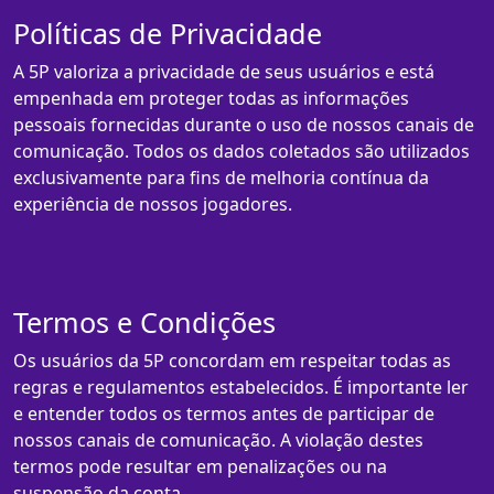
Políticas de Privacidade
A 5P valoriza a privacidade de seus usuários e está
empenhada em proteger todas as informações
pessoais fornecidas durante o uso de nossos canais de
comunicação. Todos os dados coletados são utilizados
exclusivamente para fins de melhoria contínua da
experiência de nossos jogadores.
Termos e Condições
Os usuários da 5P concordam em respeitar todas as
regras e regulamentos estabelecidos. É importante ler
e entender todos os termos antes de participar de
nossos canais de comunicação. A violação destes
termos pode resultar em penalizações ou na
suspensão da conta.