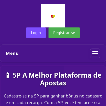
Login
Registrar-se
Menu
📱 5P A Melhor Plataforma de
Apostas
Cadastre-se na 5P para ganhar bônus no cadastro
e em cada recarga. Com a 5P, você tem acesso a