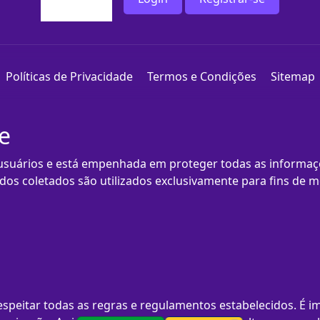
Políticas de Privacidade
Termos e Condições
Sitemap
de
 usuários e está empenhada em proteger todas as informaç
os coletados são utilizados exclusivamente para fins de m
eitar todas as regras e regulamentos estabelecidos. É im