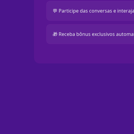
💬 Participe das conversas e interaj
🎁 Receba bônus exclusivos autom