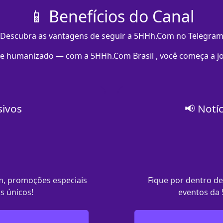
📱 Benefícios do Canal
Descubra as vantagens de seguir a 5HHh.Com no Telegra
te humanizado — com a 5HHh.Com Brasil , você começa a j
sivos
📢 Notí
m, promoções especiais
Fique por dentro d
s únicos!
eventos da