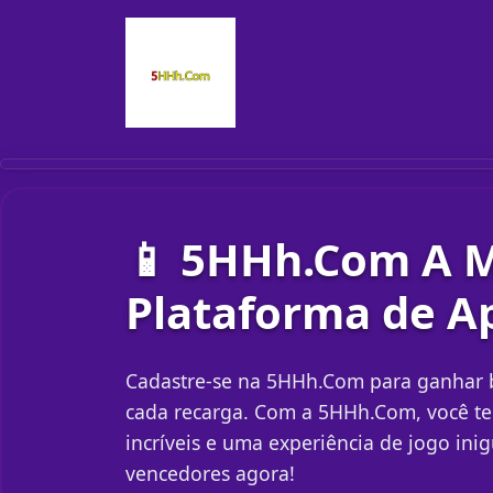
📱 5HHh.Com A 
Plataforma de A
Cadastre-se na 5HHh.Com para ganhar 
cada recarga. Com a 5HHh.Com, você t
incríveis e uma experiência de jogo inig
vencedores agora!