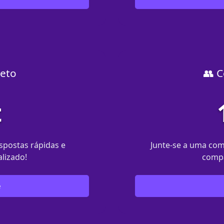
reto
👥 
t
espostas rápidas e
Junte-se a uma com
lizado!
compa
e