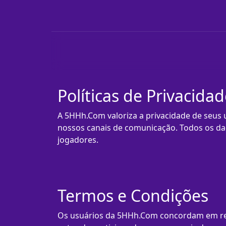
Políticas de Privacida
A 5HHh.Com valoriza a privacidade de seus
nossos canais de comunicação. Todos os dad
jogadores.
Termos e Condições
Os usuários da 5HHh.Com concordam em resp