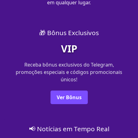
em qualquer lugar.
🎁 Bônus Exclusivos
VIP
Receba bônus exclusivos do Telegram,
promoções especiais e códigos promocionais
únicos!
Ver Bônus
📢 Notícias em Tempo Real