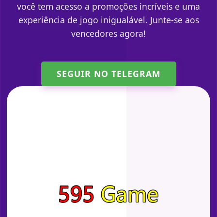
você tem acesso a promoções incríveis e uma
experiência de jogo inigualável. Junte-se aos
vencedores agora!
SEGUIR NO TELEGRAM