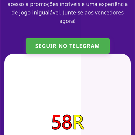
acesso a promoções incríveis e uma experiência
de jogo inigualável. Junte-se aos vencedores
agora!
SEGUIR NO TELEGRAM