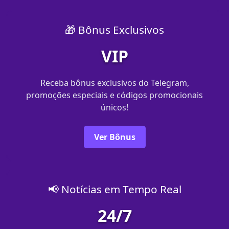
🎁 Bônus Exclusivos
VIP
Receba bônus exclusivos do Telegram,
promoções especiais e códigos promocionais
únicos!
Ver Bônus
📢 Notícias em Tempo Real
24/7