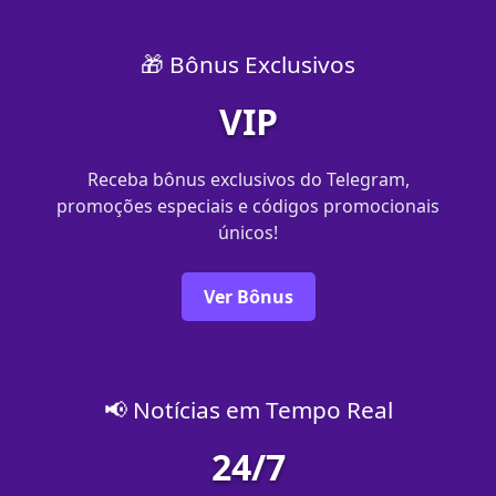
🎁 Bônus Exclusivos
VIP
Receba bônus exclusivos do Telegram,
promoções especiais e códigos promocionais
únicos!
Ver Bônus
📢 Notícias em Tempo Real
24/7