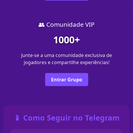
👥 Comunidade VIP
1000+
Junte-se a uma comunidade exclusiva de
jogadores e compartilhe experiências!
Entrar Grupo
📱 Como Seguir no Telegram