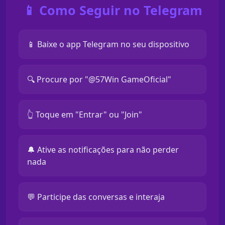
📱 Como Seguir no Telegram
📱 Baixe o app Telegram no seu dispositivo
🔍 Procure por "@57Win GameOficial"
👆 Toque em "Entrar" ou "Join"
🔔 Ative as notificações para não perder
nada
💬 Participe das conversas e interaja