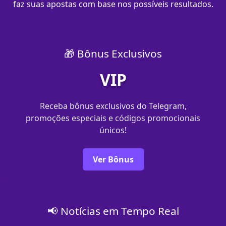
faz suas apostas com base nos possíveis resultados.
🎁 Bônus Exclusivos
VIP
Receba bônus exclusivos do Telegram,
promoções especiais e códigos promocionais
únicos!
Ver Bônus
📢 Notícias em Tempo Real