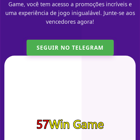
Game, você tem acesso a promoções incríveis e
uma experiência de jogo inigualável. Junte-se aos
vencedores agora!
SEGUIR NO TELEGRAM