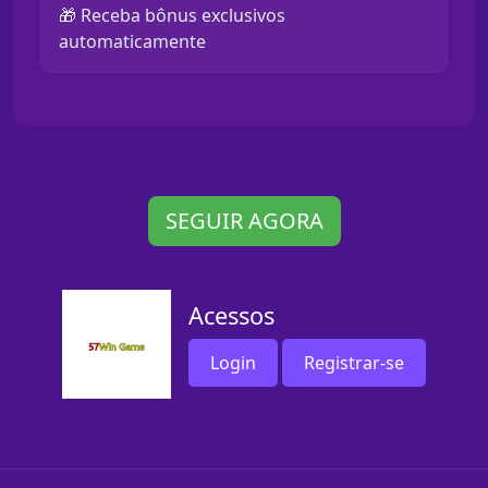
🎁 Receba bônus exclusivos
automaticamente
SEGUIR AGORA
Acessos
Login
Registrar-se