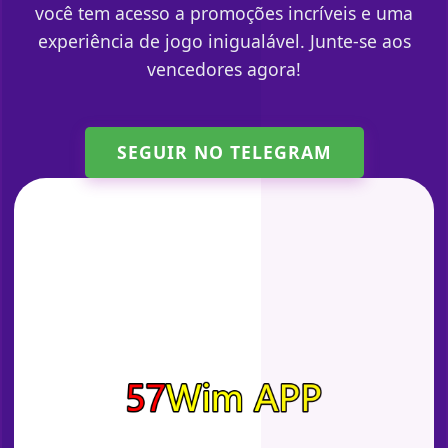
você tem acesso a promoções incríveis e uma
experiência de jogo inigualável. Junte-se aos
vencedores agora!
SEGUIR NO TELEGRAM