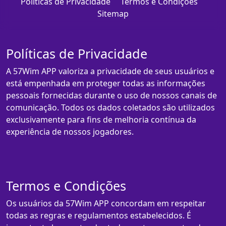
Políticas de Privacidade
Termos e Condições
Sitemap
Políticas de Privacidade
A 57Wim APP valoriza a privacidade de seus usuários e
está empenhada em proteger todas as informações
pessoais fornecidas durante o uso de nossos canais de
comunicação. Todos os dados coletados são utilizados
exclusivamente para fins de melhoria contínua da
experiência de nossos jogadores.
Termos e Condições
Os usuários da 57Wim APP concordam em respeitar
todas as regras e regulamentos estabelecidos. É