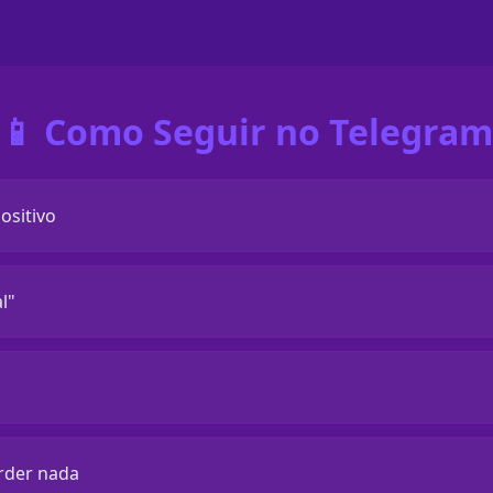
📱 Como Seguir no Telegram
ositivo
l"
erder nada