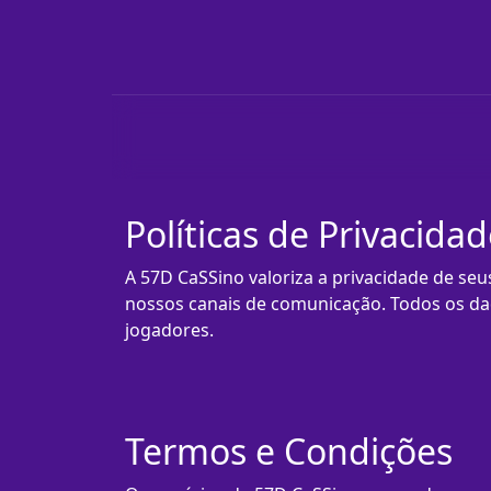
Políticas de Privacida
A 57D CaSSino valoriza a privacidade de se
nossos canais de comunicação. Todos os dad
jogadores.
Termos e Condições