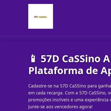
📱 57D CaSSino 
Plataforma de A
Cadastre-se na 57D CaSSino para ganha
em cada recarga. Com a 57D CaSSino, v
promoções incríveis e uma experiência d
Junte-se aos vencedores agora!