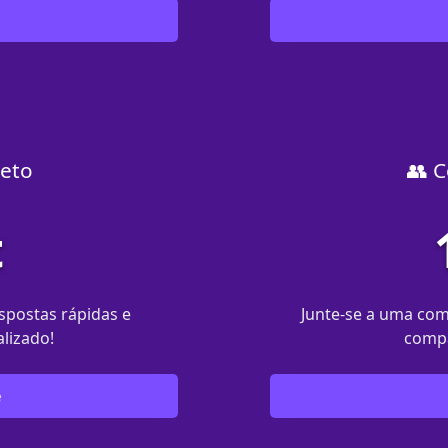
reto
👥 
t
espostas rápidas e
Junte-se a uma com
lizado!
compa
e