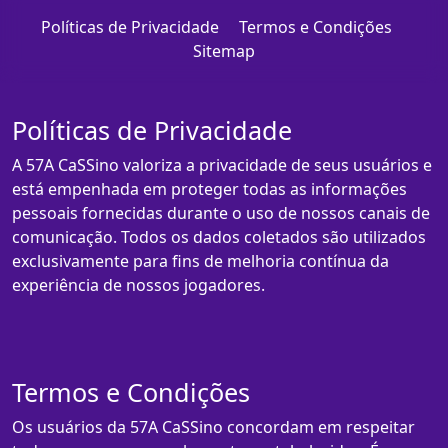
Políticas de Privacidade
Termos e Condições
Sitemap
Políticas de Privacidade
A 57A CaSSino valoriza a privacidade de seus usuários e
está empenhada em proteger todas as informações
pessoais fornecidas durante o uso de nossos canais de
comunicação. Todos os dados coletados são utilizados
exclusivamente para fins de melhoria contínua da
experiência de nossos jogadores.
Termos e Condições
Os usuários da 57A CaSSino concordam em respeitar