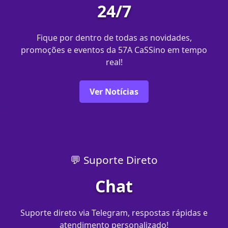
24/7
Fique por dentro de todas as novidades,
promoções e eventos da 57A CaSSino em tempo
real!
Ver Notícias
💬 Suporte Direto
Chat
Suporte direto via Telegram, respostas rápidas e
atendimento personalizado!