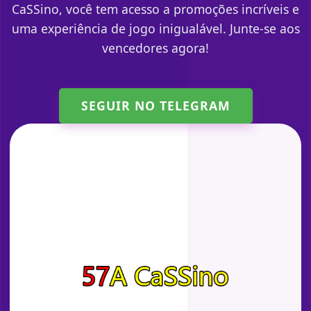
CaSSino, você tem acesso a promoções incríveis e
uma experiência de jogo inigualável. Junte-se aos
vencedores agora!
SEGUIR NO TELEGRAM