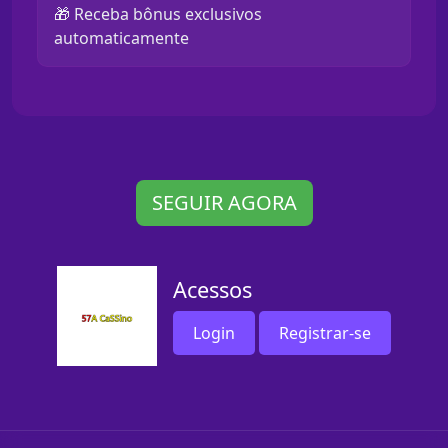
🎁 Receba bônus exclusivos
automaticamente
SEGUIR AGORA
Acessos
Login
Registrar-se