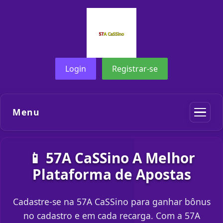
Login
Registrar-se
Menu
📱 57A CaSSino A Melhor
Plataforma de Apostas
Cadastre-se na 57A CaSSino para ganhar bônus
no cadastro e em cada recarga. Com a 57A