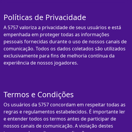
Políticas de Privacidade
A 5757 valoriza a privacidade de seus usuários e está
empenhada em proteger todas as informações
pessoais fornecidas durante o uso de nossos canais de
comunicação. Todos os dados coletados são utilizados
exclusivamente para fins de melhoria contínua da
experiência de nossos jogadores.
Termos e Condições
Os usuários da 5757 concordam em respeitar todas as
regras e regulamentos estabelecidos. É importante ler
e entender todos os termos antes de participar de
nossos canais de comunicação. A violação destes