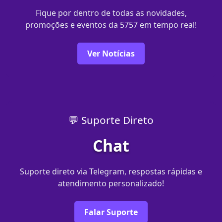
Fique por dentro de todas as novidades,
promoções e eventos da 5757 em tempo real!
Ver Notícias
💬 Suporte Direto
Chat
Suporte direto via Telegram, respostas rápidas e
atendimento personalizado!
Falar Suporte