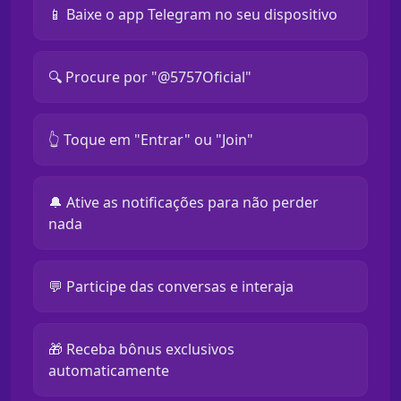
📱 Baixe o app Telegram no seu dispositivo
🔍 Procure por "@5757Oficial"
👆 Toque em "Entrar" ou "Join"
🔔 Ative as notificações para não perder
nada
💬 Participe das conversas e interaja
🎁 Receba bônus exclusivos
automaticamente