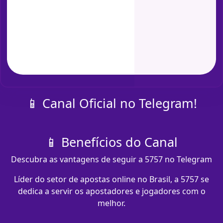
📱 Canal Oficial no Telegram!
📱 Benefícios do Canal
Descubra as vantagens de seguir a 5757 no Telegram
Líder do setor de apostas online no Brasil, a 5757 se
dedica a servir os apostadores e jogadores com o
melhor.