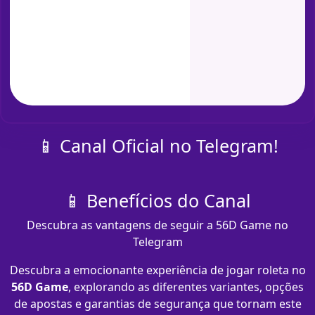
📱 Canal Oficial no Telegram!
📱 Benefícios do Canal
Descubra as vantagens de seguir a 56D Game no
Telegram
Descubra a emocionante experiência de jogar roleta no
56D Game
, explorando as diferentes variantes, opções
de apostas e garantias de segurança que tornam este