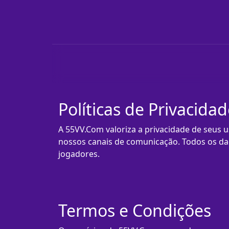
Políticas de Privacida
A 55VV.Com valoriza a privacidade de seus
nossos canais de comunicação. Todos os dad
jogadores.
Termos e Condições