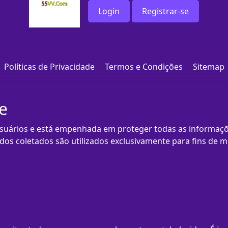
Login
Registrar-se
Políticas de Privacidade
Termos e Condições
Sitemap
de
 usuários e está empenhada em proteger todas as informaçõ
os coletados são utilizados exclusivamente para fins de m