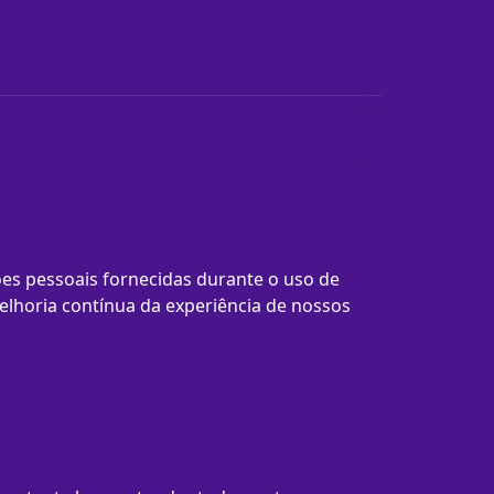
es pessoais fornecidas durante o uso de
elhoria contínua da experiência de nossos