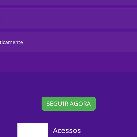
a
aticamente
SEGUIR AGORA
Acessos