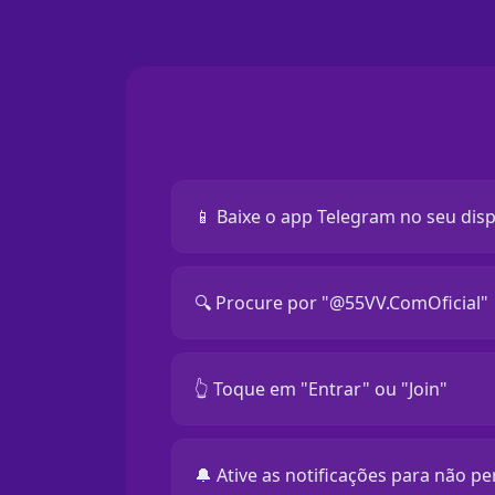
📱 Baixe o app Telegram no seu disp
🔍 Procure por "@55VV.ComOficial"
👆 Toque em "Entrar" ou "Join"
🔔 Ative as notificações para não p