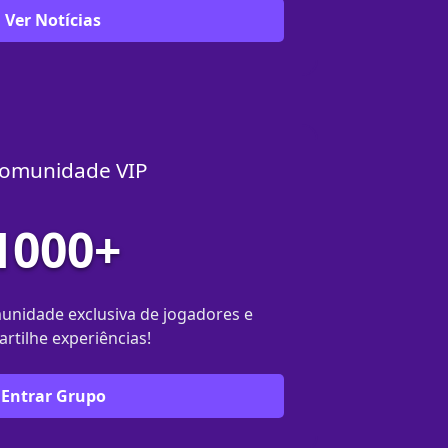
Ver Notícias
Comunidade VIP
1000+
unidade exclusiva de jogadores e
rtilhe experiências!
Entrar Grupo