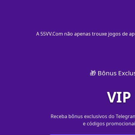
A 55VV.Com não apenas trouxe jogos de a
🎁 Bônus Exclu
VIP
Receba bônus exclusivos do Telegra
e códigos promocionai