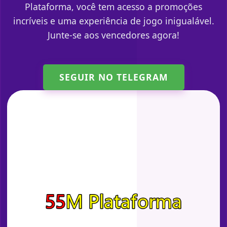
Plataforma, você tem acesso a promoções
incríveis e uma experiência de jogo inigualável.
Junte-se aos vencedores agora!
SEGUIR NO TELEGRAM