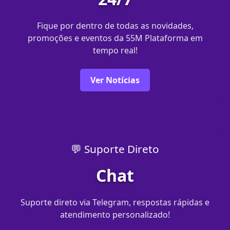
Fique por dentro de todas as novidades,
promoções e eventos da 55M Plataforma em
tempo real!
Ver Notícias
💬 Suporte Direto
Chat
Suporte direto via Telegram, respostas rápidas e
atendimento personalizado!