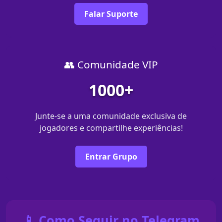
Falar Suporte
👥 Comunidade VIP
1000+
Junte-se a uma comunidade exclusiva de
jogadores e compartilhe experiências!
Entrar Grupo
📱 Como Seguir no Telegram