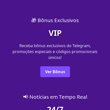
🎁 Bônus Exclusivos
VIP
Receba bônus exclusivos do Telegram,
promoções especiais e códigos promocionais
únicos!
Ver Bônus
📢 Notícias em Tempo Real
24/7