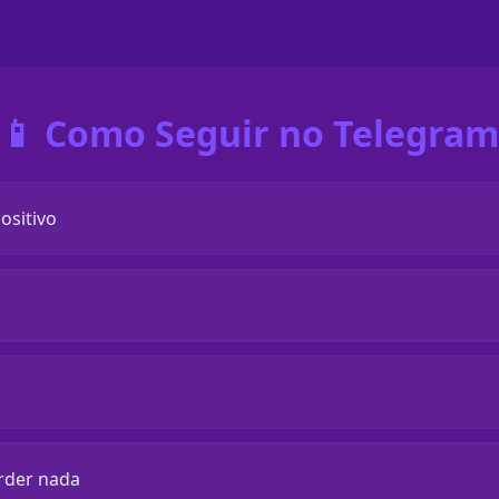
📱 Como Seguir no Telegram
ositivo
erder nada