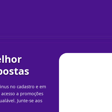
elhor
postas
ônus no cadastro e em
m acesso a promoções
ualável. Junte-se aos