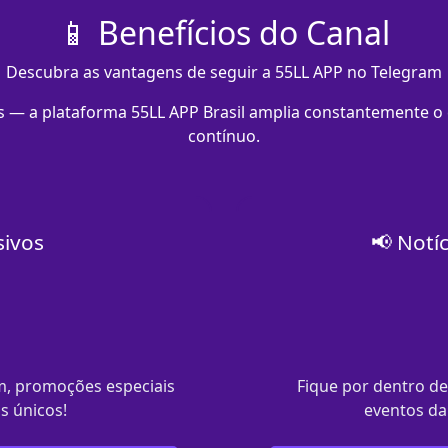
📱 Benefícios do Canal
Descubra as vantagens de seguir a 55LL APP no Telegram
gos — a plataforma 55LL APP Brasil amplia constantemente 
contínuo.
sivos
📢 Notí
m, promoções especiais
Fique por dentro d
s únicos!
eventos da