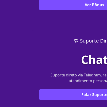
Ver Bônus
💬 Suporte Di
Cha
Suporte direto via Telegram, r
atendimento persona
Falar Suport