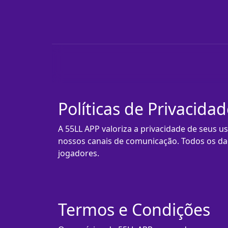
Políticas de Privacida
A 55LL APP valoriza a privacidade de seus 
nossos canais de comunicação. Todos os dad
jogadores.
Termos e Condições