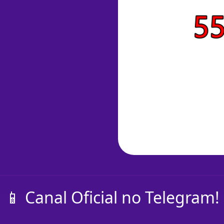
📱 Canal Oficial no Telegram!