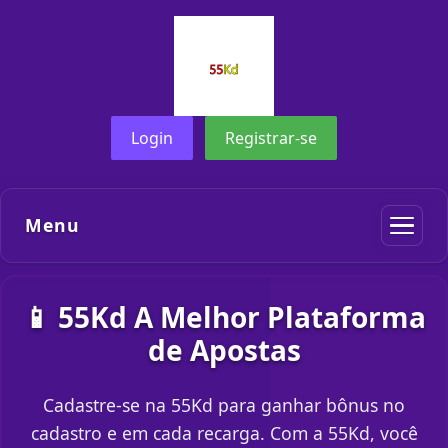
Login
Registrar-se
Menu
📱 55Kd A Melhor Plataforma
de Apostas
Cadastre-se na 55Kd para ganhar bônus no
cadastro e em cada recarga. Com a 55Kd, você