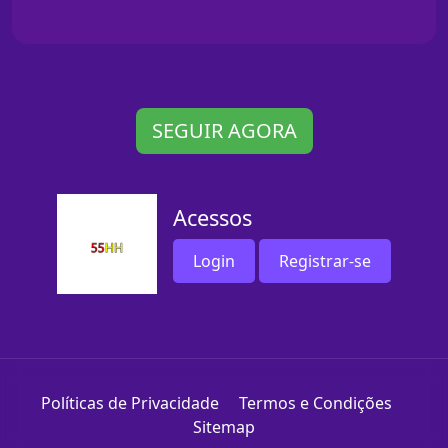
SEGUIR AGORA
Acessos
Login
Registrar-se
Políticas de Privacidade
Termos e Condições
Sitemap