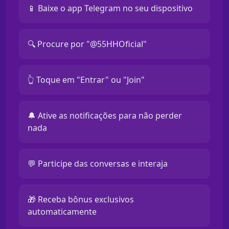
📱 Baixe o app Telegram no seu dispositivo
🔍 Procure por "@55HHOficial"
👆 Toque em "Entrar" ou "Join"
🔔 Ative as notificações para não perder
nada
💬 Participe das conversas e interaja
🎁 Receba bônus exclusivos
automaticamente