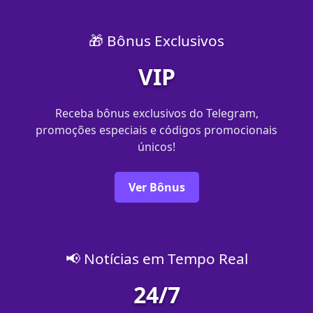
🎁 Bônus Exclusivos
VIP
Receba bônus exclusivos do Telegram,
promoções especiais e códigos promocionais
únicos!
Ver Bônus
📢 Notícias em Tempo Real
24/7