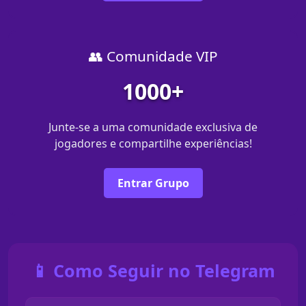
👥 Comunidade VIP
1000+
Junte-se a uma comunidade exclusiva de
jogadores e compartilhe experiências!
Entrar Grupo
📱 Como Seguir no Telegram