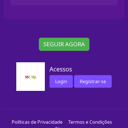
SEGUIR AGORA
Acessos
Login
Registrar-se
Políticas de Privacidade
Termos e Condições