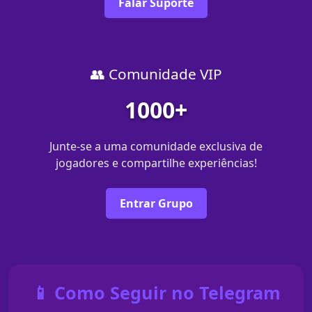
Falar Suporte
👥 Comunidade VIP
1000+
Junte-se a uma comunidade exclusiva de
jogadores e compartilhe experiências!
Entrar Grupo
📱 Como Seguir no Telegram