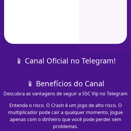
📱 Canal Oficial no Telegram!
📱 Benefícios do Canal
Descubra as vantagens de seguir a 55C Vip no Telegram
Entenda o risco. O Crash é um jogo de alto risco. O
multiplicador pode cair a qualquer momento. Jogue
apenas com o dinheiro que você pode perder sem
problemas.