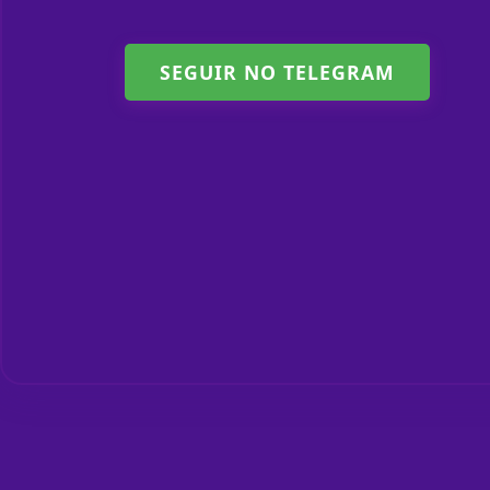
SEGUIR NO TELEGRAM