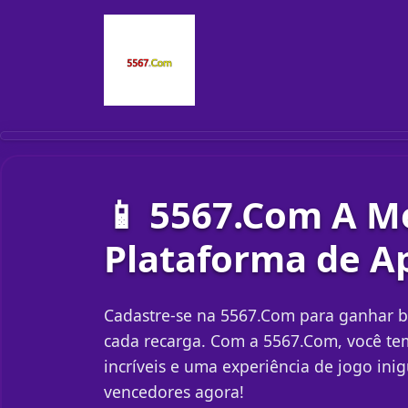
📱 5567.Com A M
Plataforma de A
Cadastre-se na 5567.Com para ganhar 
cada recarga. Com a 5567.Com, você t
incríveis e uma experiência de jogo inig
vencedores agora!