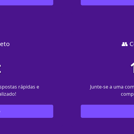
reto
👥 
t
espostas rápidas e
Junte-se a uma com
lizado!
compa
e