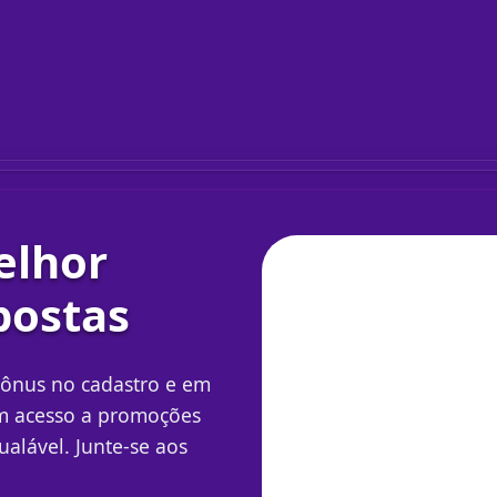
elhor
postas
bônus no cadastro e em
em acesso a promoções
ualável. Junte-se aos