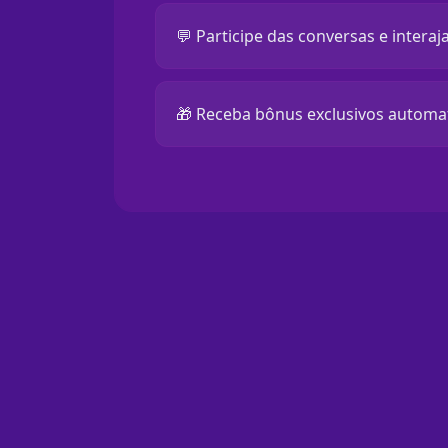
💬 Participe das conversas e interaj
🎁 Receba bônus exclusivos autom