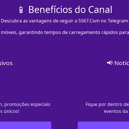
📱 Benefícios do Canal
Descubra as vantagens de seguir a 5567.Com no Telegram
os móveis, garantindo tempos de carregamento rápidos para
sivos
📢 Notí
m, promoções especiais
Fique por dentro d
s únicos!
eventos da