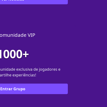
Comunidade VIP
1000+
unidade exclusiva de jogadores e
rtilhe experiências!
Entrar Grupo