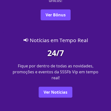
únicos!
Ver Bônus
📢 Notícias em Tempo Real
24/7
Fique por dentro de todas as novidades,
promoções e eventos da 555Fb Vip em tempo
real!
Ver Notícias