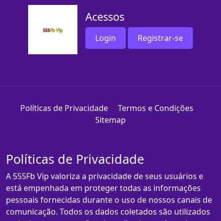
Acessos
Login
Registrar-se
Políticas de Privacidade
Termos e Condições
Sitemap
Políticas de Privacidade
A 555Fb Vip valoriza a privacidade de seus usuários e
está empenhada em proteger todas as informações
pessoais fornecidas durante o uso de nossos canais de
comunicação. Todos os dados coletados são utilizados