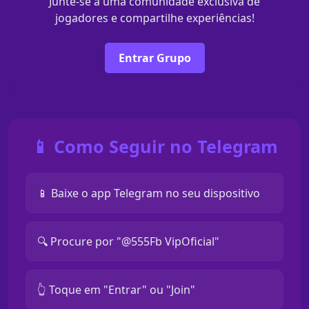
Junte-se a uma comunidade exclusiva de
jogadores e compartilhe experiências!
Entrar Grupo
📱 Como Seguir no Telegram
📱 Baixe o app Telegram no seu dispositivo
🔍 Procure por "@555Fb VipOficial"
👆 Toque em "Entrar" ou "Join"