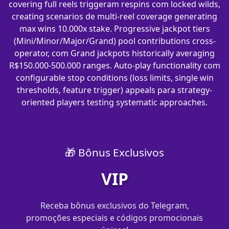
covering full reels triggeram respins com locked wilds,
creating scenarios de multi-reel coverage generating
max wins 10.000x stake. Progressive jackpot tiers
(Mini/Minor/Major/Grand) pool contributions cross-
operator, com Grand jackpots historically averaging
R$150.000-500.000 ranges. Auto-play functionality com
configurable stop conditions (loss limits, single win
thresholds, feature trigger) appeals para strategy-
oriented players testing systematic approaches.
🎁 Bônus Exclusivos
VIP
Receba bônus exclusivos do Telegram,
promoções especiais e códigos promocionais