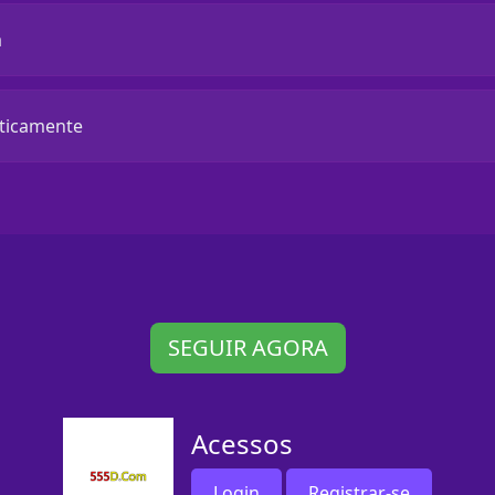
a
aticamente
SEGUIR AGORA
Acessos
Login
Registrar-se