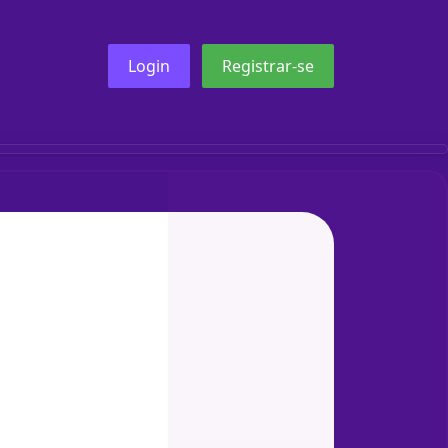
Login
Registrar-se