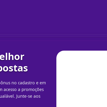
elhor
postas
bônus no cadastro e em
em acesso a promoções
ualável. Junte-se aos