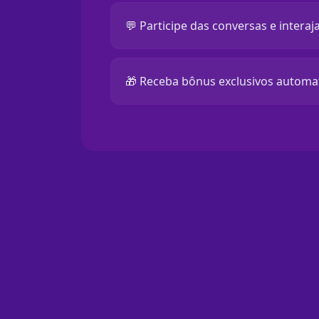
💬 Participe das conversas e interaj
🎁 Receba bônus exclusivos autom