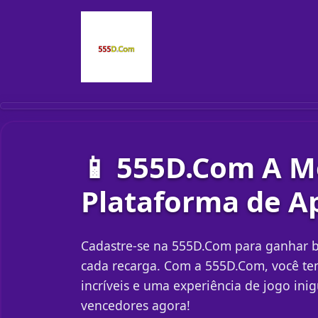
📱 555D.Com A M
Plataforma de A
Cadastre-se na 555D.Com para ganhar 
cada recarga. Com a 555D.Com, você t
incríveis e uma experiência de jogo inig
vencedores agora!