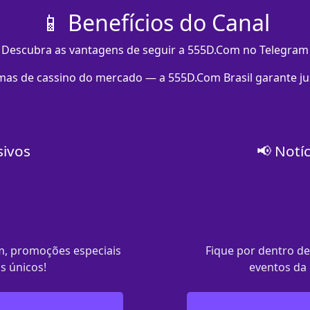
📱 Benefícios do Canal
Descubra as vantagens de seguir a 555D.Com no Telegram
mas de cassino do mercado — a 555D.Com Brasil garante just
sivos
📢 Notí
m, promoções especiais
Fique por dentro d
s únicos!
eventos da