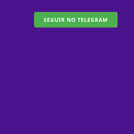
SEGUIR NO TELEGRAM