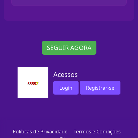
SEGUIR AGORA
Acessos
Login
Registrar-se
Políticas de Privacidade
Termos e Condições