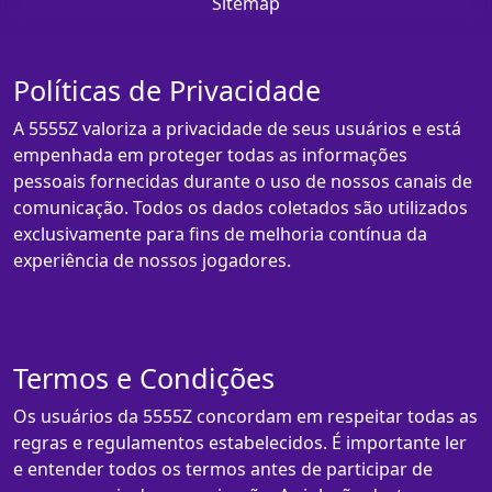
Sitemap
Políticas de Privacidade
A 5555Z valoriza a privacidade de seus usuários e está
empenhada em proteger todas as informações
pessoais fornecidas durante o uso de nossos canais de
comunicação. Todos os dados coletados são utilizados
exclusivamente para fins de melhoria contínua da
experiência de nossos jogadores.
Termos e Condições
Os usuários da 5555Z concordam em respeitar todas as
regras e regulamentos estabelecidos. É importante ler
e entender todos os termos antes de participar de