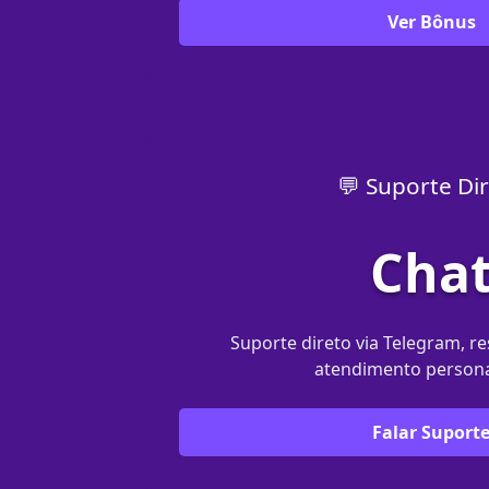
Ver Bônus
💬 Suporte Di
Cha
Suporte direto via Telegram, r
atendimento persona
Falar Suport