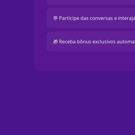
💬 Participe das conversas e interaj
🎁 Receba bônus exclusivos autom