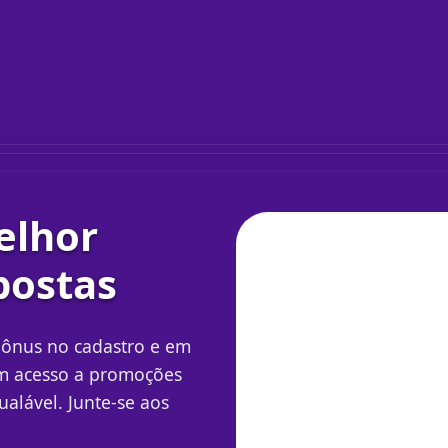
elhor
postas
bônus no cadastro e em
em acesso a promoções
ualável. Junte-se aos