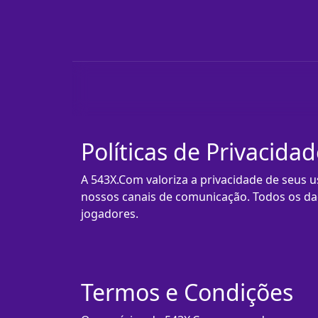
Políticas de Privacida
A 543X.Com valoriza a privacidade de seus 
nossos canais de comunicação. Todos os dad
jogadores.
Termos e Condições