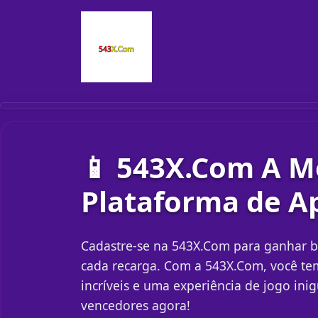
📱 543X.Com A M
Plataforma de A
Cadastre-se na 543X.Com para ganhar 
cada recarga. Com a 543X.Com, você t
incríveis e uma experiência de jogo inig
vencedores agora!