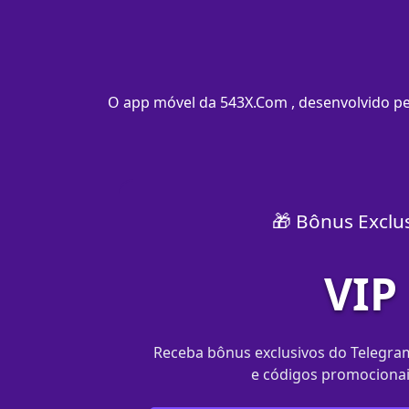
O app móvel da 543X.Com , desenvolvido pel
🎁 Bônus Exclu
VIP
Receba bônus exclusivos do Telegra
e códigos promocionai