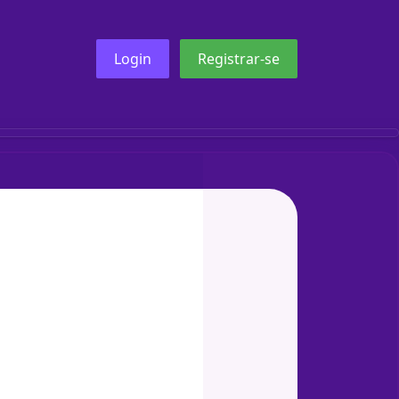
Login
Registrar-se