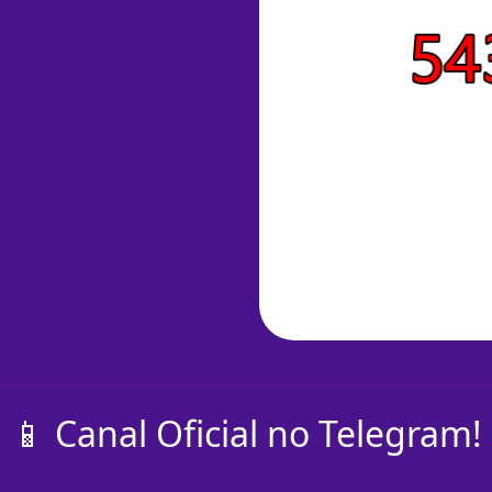
📱 Canal Oficial no Telegram!