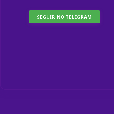
SEGUIR NO TELEGRAM