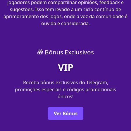
jogadores podem compartilhar opiniões, feedback e
sugestões. Isso tem levado a um ciclo contínuo de
aprimoramento dos jogos, onde a voz da comunidade é
ouvida e considerada.
🎁 Bônus Exclusivos
VIP
Receba bônus exclusivos do Telegram,
promoções especiais e códigos promocionais
únicos!
Ver Bônus