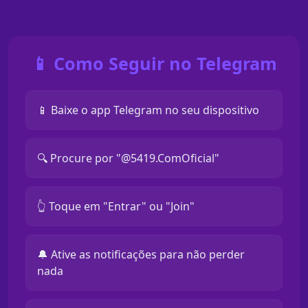
📱 Como Seguir no Telegram
📱 Baixe o app Telegram no seu dispositivo
🔍 Procure por "@5419.ComOficial"
👆 Toque em "Entrar" ou "Join"
🔔 Ative as notificações para não perder
nada