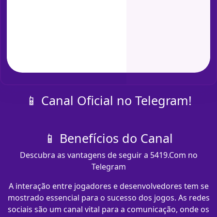
📱 Canal Oficial no Telegram!
📱 Benefícios do Canal
Descubra as vantagens de seguir a 5419.Com no
Telegram
A interação entre jogadores e desenvolvedores tem se
mostrado essencial para o sucesso dos jogos. As redes
sociais são um canal vital para a comunicação, onde os