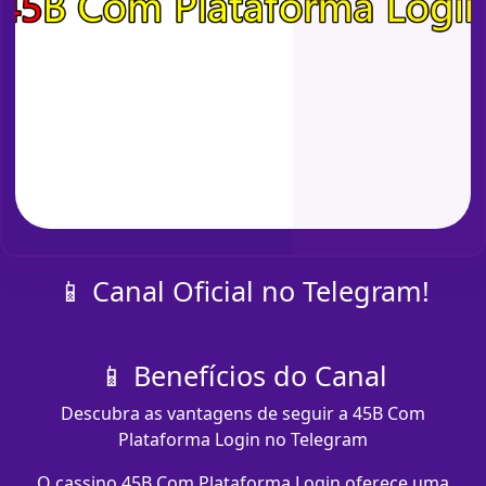
📱 Canal Oficial no Telegram!
📱 Benefícios do Canal
Descubra as vantagens de seguir a 45B Com
Plataforma Login no Telegram
O cassino 45B Com Plataforma Login oferece uma