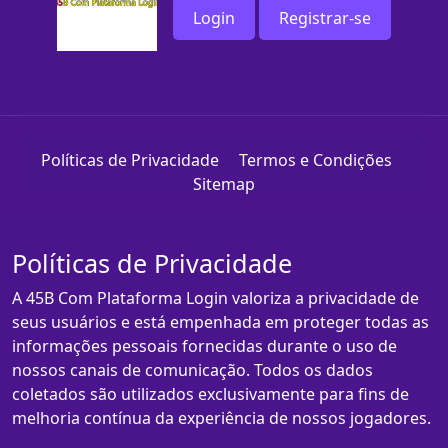
Login
Registrar-se
Políticas de Privacidade
Termos e Condições
Sitemap
Políticas de Privacidade
A 45B Com Plataforma Login valoriza a privacidade de
seus usuários e está empenhada em proteger todas as
informações pessoais fornecidas durante o uso de
nossos canais de comunicação. Todos os dados
coletados são utilizados exclusivamente para fins de
melhoria contínua da experiência de nossos jogadores.