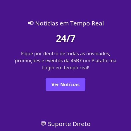
📢 Notícias em Tempo Real
24/7
Fique por dentro de todas as novidades,
promoções e eventos da 45B Com Plataforma
Login em tempo real!
Ver Notícias
💬 Suporte Direto