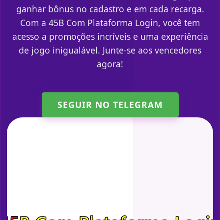
ganhar bônus no cadastro e em cada recarga.
Com a 45B Com Plataforma Login, você tem
acesso a promoções incríveis e uma experiência
de jogo inigualável. Junte-se aos vencedores
agora!
SEGUIR NO TELEGRAM