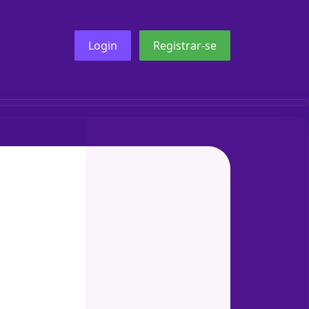
Login
Registrar-se