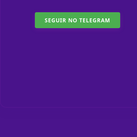
SEGUIR NO TELEGRAM