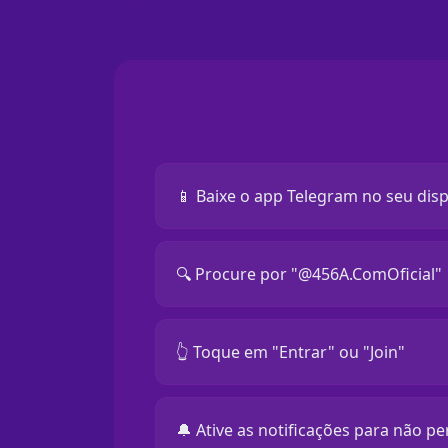
📱 Baixe o app Telegram no seu disp
🔍 Procure por "@456A.ComOficial"
👆 Toque em "Entrar" ou "Join"
🔔 Ative as notificações para não p