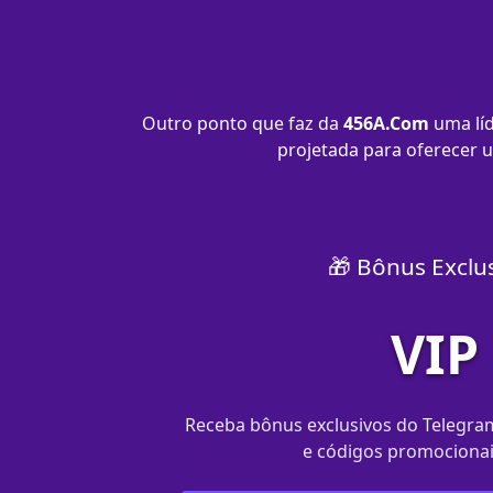
Outro ponto que faz da
456A.Com
uma líd
projetada para oferecer u
🎁 Bônus Exclu
VIP
Receba bônus exclusivos do Telegra
e códigos promocionai