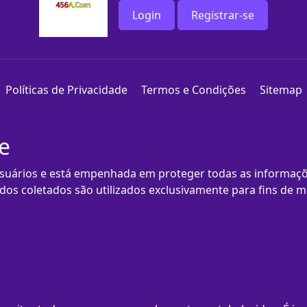
Login
Registrar-se
Políticas de Privacidade
Termos e Condições
Sitemap
de
 usuários e está empenhada em proteger todas as informaçõ
os coletados são utilizados exclusivamente para fins de m