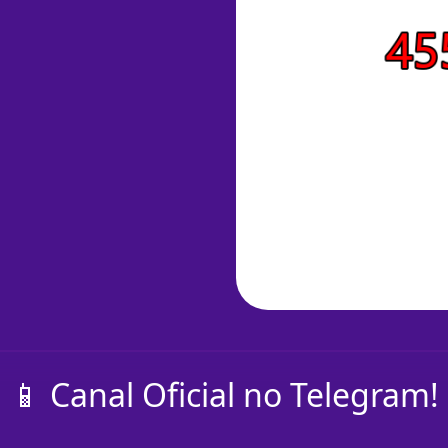
📱 Canal Oficial no Telegram!