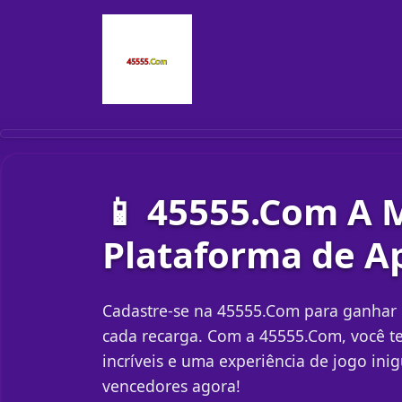
📱 45555.Com A 
Plataforma de A
Cadastre-se na 45555.Com para ganhar
cada recarga. Com a 45555.Com, você 
incríveis e uma experiência de jogo inig
vencedores agora!