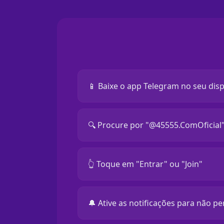
📱 Baixe o app Telegram no seu disp
🔍 Procure por "@45555.ComOficial
👆 Toque em "Entrar" ou "Join"
🔔 Ative as notificações para não p