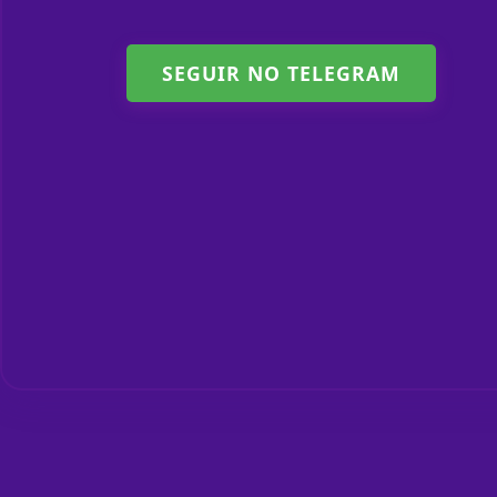
SEGUIR NO TELEGRAM