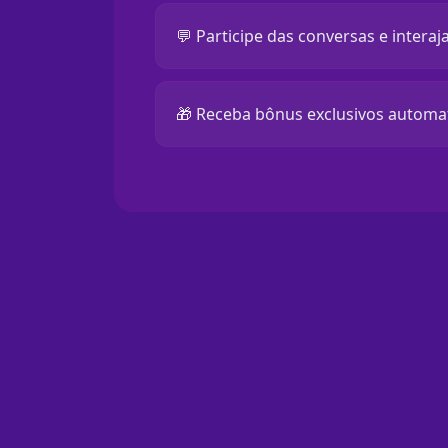
💬 Participe das conversas e interaj
🎁 Receba bônus exclusivos autom