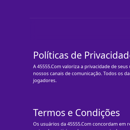
Políticas de Privacida
A 45555.Com valoriza a privacidade de seu
nossos canais de comunicação. Todos os dad
jogadores.
Termos e Condições
Os usuários da 45555.Com concordam em res