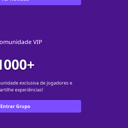
Comunidade VIP
1000+
unidade exclusiva de jogadores e
rtilhe experiências!
Entrar Grupo