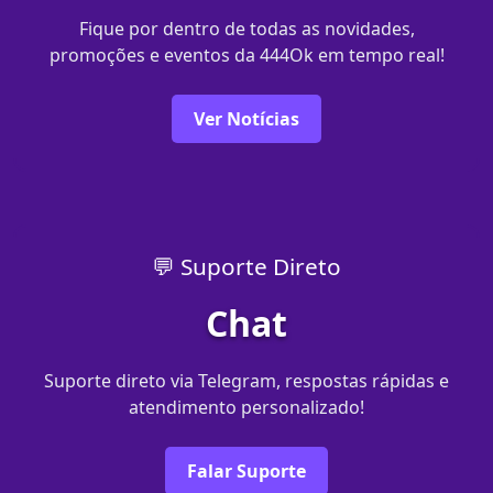
Fique por dentro de todas as novidades,
promoções e eventos da 444Ok em tempo real!
Ver Notícias
💬 Suporte Direto
Chat
Suporte direto via Telegram, respostas rápidas e
atendimento personalizado!
Falar Suporte