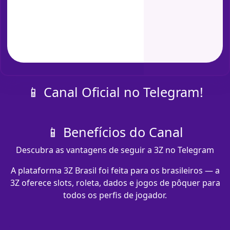
📱 Canal Oficial no Telegram!
📱 Benefícios do Canal
Descubra as vantagens de seguir a 3Z no Telegram
A plataforma 3Z Brasil foi feita para os brasileiros — a
3Z oferece slots, roleta, dados e jogos de pôquer para
todos os perfis de jogador.