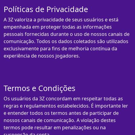
Políticas de Privacidade
A 3Z valoriza a privacidade de seus usuários e está
empenhada em proteger todas as informações
pessoais fornecidas durante o uso de nossos canais de
comunicação. Todos os dados coletados são utilizados
exclusivamente para fins de melhoria contínua da
experiência de nossos jogadores.
Termos e Condições
Os usuários da 3Z concordam em respeitar todas as
regras e regulamentos estabelecidos. É importante ler
e entender todos os termos antes de participar de
nossos canais de comunicação. A violação destes
termos pode resultar em penalizações ou na
suspensão da conta.