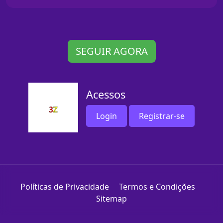
SEGUIR AGORA
Acessos
Login
Registrar-se
Políticas de Privacidade
Termos e Condições
Sitemap