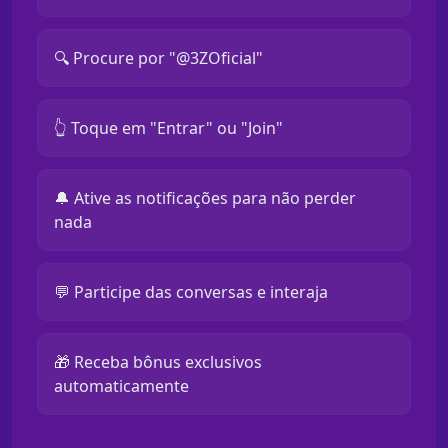
🔍 Procure por "@3ZOficial"
👆 Toque em "Entrar" ou "Join"
🔔 Ative as notificações para não perder
nada
💬 Participe das conversas e interaja
🎁 Receba bônus exclusivos
automaticamente