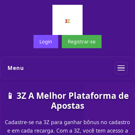
Login
Registrar-se
Menu
📱 3Z A Melhor Plataforma de
Apostas
Cadastre-se na 3Z para ganhar bônus no cadastro
e em cada recarga. Com a 3Z, você tem acesso a