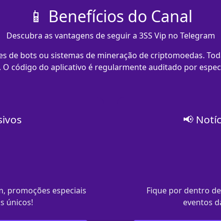
📱 Benefícios do Canal
Descubra as vantagens de seguir a 3SS Vip no Telegram
es de bots ou sistemas de mineração de criptomoedas. Tod
. O código do aplicativo é regularmente auditado por espe
sivos
📢 Notí
m, promoções especiais
Fique por dentro d
s únicos!
eventos d