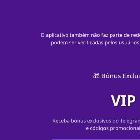
O aplicativo também não faz parte de red
podem ser verificadas pelos usuários
🎁 Bônus Exclu
VIP
Receba bônus exclusivos do Telegra
e códigos promocionai