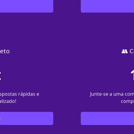
reto
👥 
t
espostas rápidas e
Junte-se a uma com
lizado!
compa
e