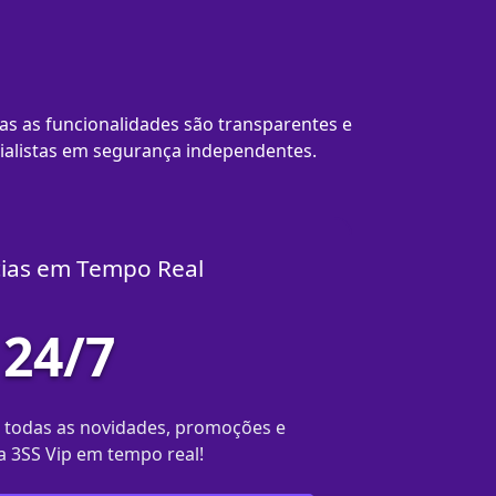
as as funcionalidades são transparentes e
cialistas em segurança independentes.
cias em Tempo Real
24/7
e todas as novidades, promoções e
a 3SS Vip em tempo real!