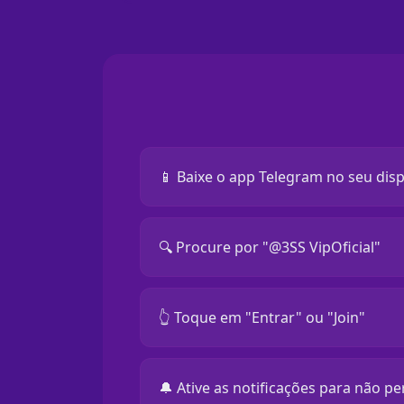
📱 Baixe o app Telegram no seu disp
🔍 Procure por "@3SS VipOficial"
👆 Toque em "Entrar" ou "Join"
🔔 Ative as notificações para não p