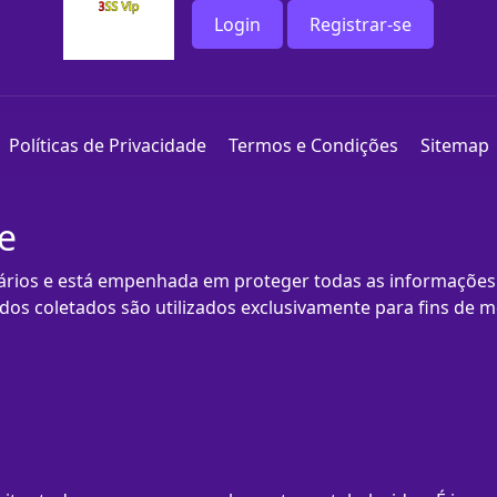
Login
Registrar-se
Políticas de Privacidade
Termos e Condições
Sitemap
de
suários e está empenhada em proteger todas as informações
os coletados são utilizados exclusivamente para fins de m