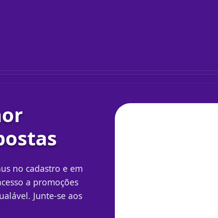
hor
postas
nus no cadastro e em
 acesso a promoções
ualável. Junte-se aos