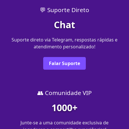
💬 Suporte Direto
Chat
Suporte direto via Telegram, respostas rápidas e
atendimento personalizado!
Falar Suporte
👥 Comunidade VIP
1000+
Junte-se a uma comunidade exclusiva de