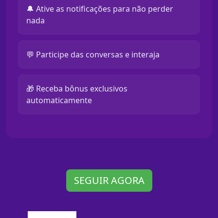
🔔 Ative as notificações para não perder
nada
💬 Participe das conversas e interaja
🎁 Receba bônus exclusivos
automaticamente
SEGUIR AGORA