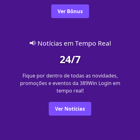
Ver Bônus
📢 Notícias em Tempo Real
24/7
Fique por dentro de todas as novidades,
promoções e eventos da 389Win Login em
tempo real!
Ver Notícias