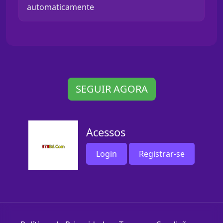
automaticamente
SEGUIR AGORA
Acessos
Login
Registrar-se