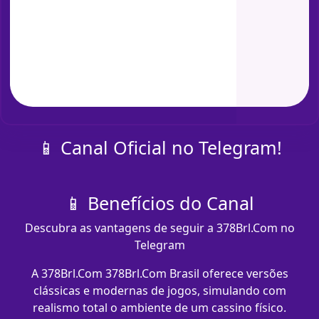
📱 Canal Oficial no Telegram!
📱 Benefícios do Canal
Descubra as vantagens de seguir a 378Brl.Com no
Telegram
A 378Brl.Com 378Brl.Com Brasil oferece versões
clássicas e modernas de jogos, simulando com
realismo total o ambiente de um cassino físico.