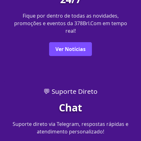
Fique por dentro de todas as novidades,
promoções e eventos da 378Brl.Com em tempo
real!
Ver Notícias
💬 Suporte Direto
Chat
Suporte direto via Telegram, respostas rápidas e
atendimento personalizado!