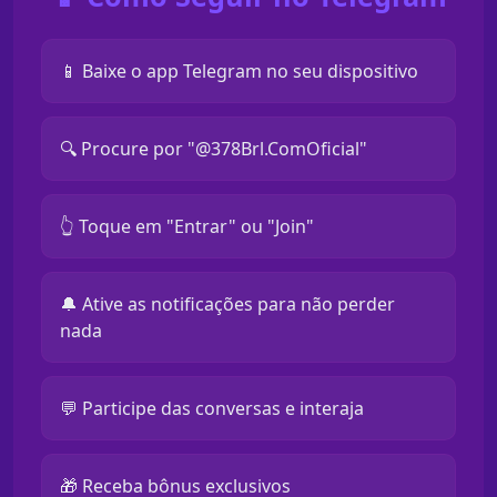
📱 Baixe o app Telegram no seu dispositivo
🔍 Procure por "@378Brl.ComOficial"
👆 Toque em "Entrar" ou "Join"
🔔 Ative as notificações para não perder
nada
💬 Participe das conversas e interaja
🎁 Receba bônus exclusivos