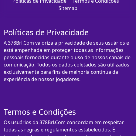
Políticas de Privacidade
Termos e Condições
Sitemap
Políticas de Privacidade
A 378Brl.Com valoriza a privacidade de seus usuários e
está empenhada em proteger todas as informações
pessoais fornecidas durante o uso de nossos canais de
comunicação. Todos os dados coletados são utilizados
exclusivamente para fins de melhoria contínua da
experiência de nossos jogadores.
Termos e Condições
Os usuários da 378Brl.Com concordam em respeitar
todas as regras e regulamentos estabelecidos. É