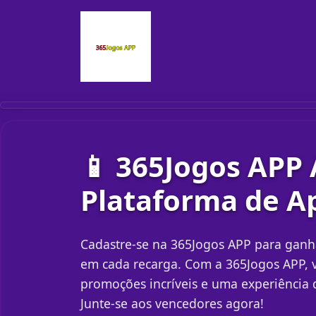
📱 365Jogos APP
Plataforma de A
Cadastre-se na 365Jogos APP para ganh
em cada recarga. Com a 365Jogos APP, 
promoções incríveis e uma experiência d
Junte-se aos vencedores agora!