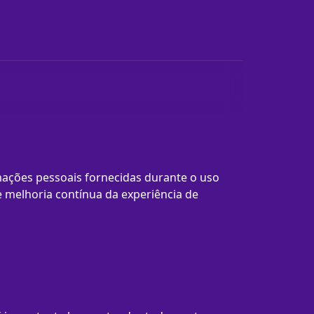
mações pessoais fornecidas durante o uso
e melhoria contínua da experiência de