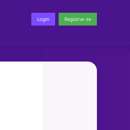
Login
Registrar-se