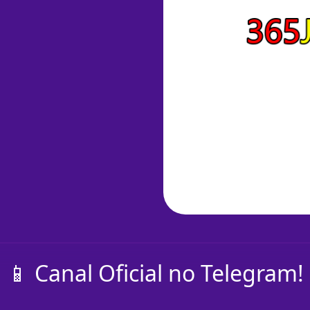
📱 Canal Oficial no Telegram!