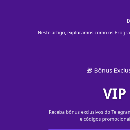
D
Neste artigo, exploramos como os Progra
🎁 Bônus Exclu
VIP
Receba bônus exclusivos do Telegra
e códigos promocionai