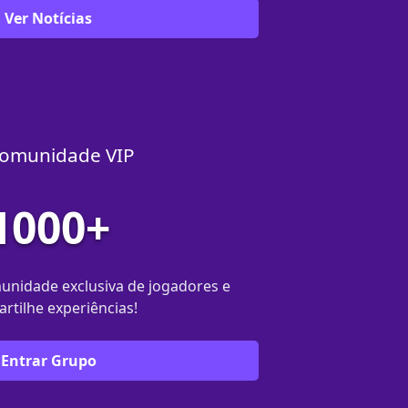
Ver Notícias
Comunidade VIP
1000+
unidade exclusiva de jogadores e
rtilhe experiências!
Entrar Grupo