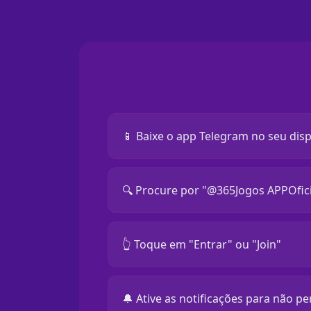
📱 Baixe o app Telegram no seu disp
🔍 Procure por "@365Jogos APPOfici
👆 Toque em "Entrar" ou "Join"
🔔 Ative as notificações para não p