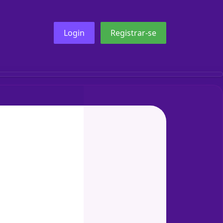
Login
Registrar-se