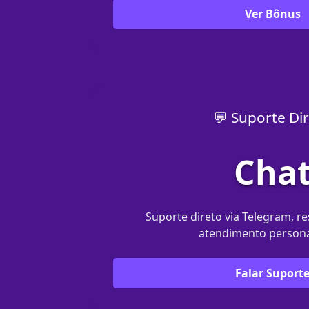
Ver Bônus
💬 Suporte Di
Cha
Suporte direto via Telegram, r
atendimento persona
Falar Suport