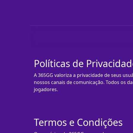
Políticas de Privacida
A 365GG valoriza a privacidade de seus us
nossos canais de comunicação. Todos os dad
jogadores.
Termos e Condições