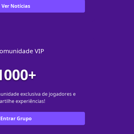
Ver Notícias
Comunidade VIP
1000+
unidade exclusiva de jogadores e
rtilhe experiências!
Entrar Grupo