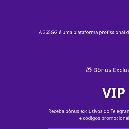
A 365GG é uma plataforma profissional d
🎁 Bônus Exclu
VIP
Receba bônus exclusivos do Telegra
e códigos promocionai