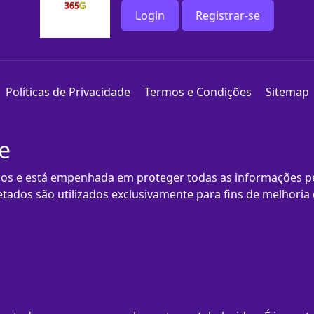
Login
Registrar-se
Políticas de Privacidade
Termos e Condições
Sitemap
de
rios e está empenhada em proteger todas as informações p
tados são utilizados exclusivamente para fins de melhoria