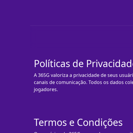
Políticas de Privacida
A 365G valoriza a privacidade de seus usuá
canais de comunicação. Todos os dados cole
jogadores.
Termos e Condições