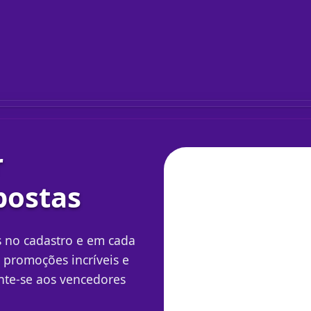
r
postas
 no cadastro e em cada
 promoções incríveis e
unte-se aos vencedores