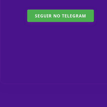
SEGUIR NO TELEGRAM