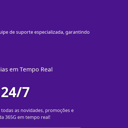
ipe de suporte especializada, garantindo
cias em Tempo Real
24/7
e todas as novidades, promoções e
da 365G em tempo real!