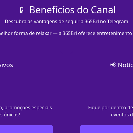
📱 Benefícios do Canal
Descubra as vantagens de seguir a 365Brl no Telegram
elhor forma de relaxar — a 365Brl oferece entretenimento ef
sivos
📢 Notí
m, promoções especiais
Fique por dentro d
s únicos!
eventos d