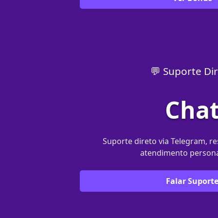
💬 Suporte Di
Cha
Suporte direto via Telegram, r
atendimento persona
Falar Suport