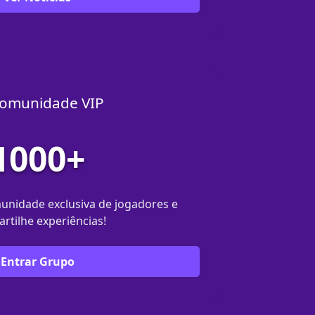
Comunidade VIP
1000+
unidade exclusiva de jogadores e
rtilhe experiências!
Entrar Grupo