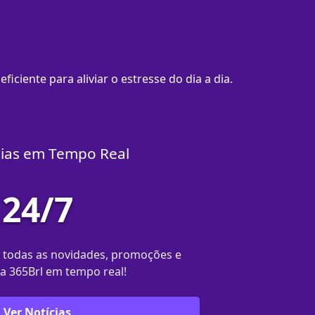
iciente para aliviar o estresse do dia a dia.
cias em Tempo Real
24/7
e todas as novidades, promoções e
a 365Brl em tempo real!
Ver Notícias