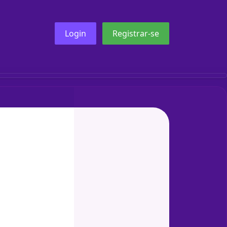
Login
Registrar-se