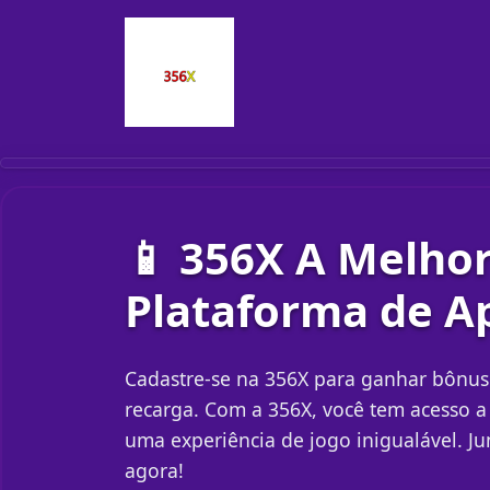
📱 356X A Melho
Plataforma de A
Cadastre-se na 356X para ganhar bônus
recarga. Com a 356X, você tem acesso a
uma experiência de jogo inigualável. J
agora!