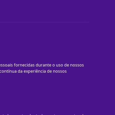
essoais fornecidas durante o uso de nossos
 contínua da experiência de nossos