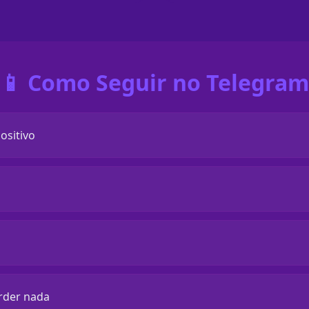
📱 Como Seguir no Telegram
ositivo
erder nada