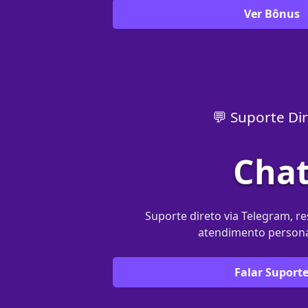
Ver Bônus
💬 Suporte Di
Cha
Suporte direto via Telegram, r
atendimento persona
Falar Suport