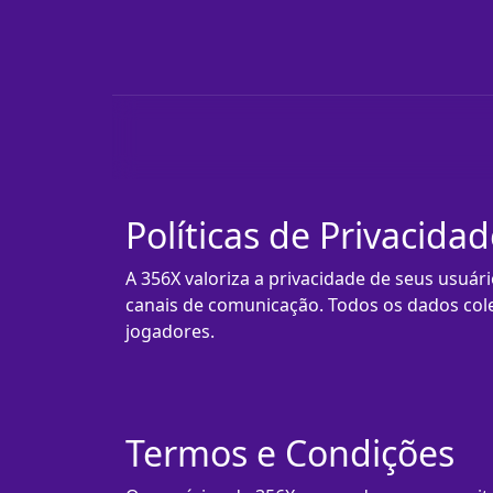
Políticas de Privacida
A 356X valoriza a privacidade de seus usuá
canais de comunicação. Todos os dados cole
jogadores.
Termos e Condições