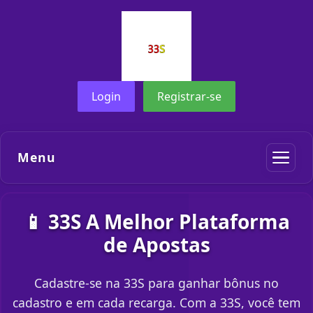
Login
Registrar-se
Menu
📱 33S A Melhor Plataforma
de Apostas
Cadastre-se na 33S para ganhar bônus no
cadastro e em cada recarga. Com a 33S, você tem