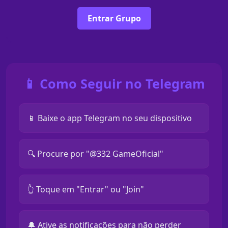
Entrar Grupo
📱 Como Seguir no Telegram
📱 Baixe o app Telegram no seu dispositivo
🔍 Procure por "@332 GameOficial"
👆 Toque em "Entrar" ou "Join"
🔔 Ative as notificações para não perder